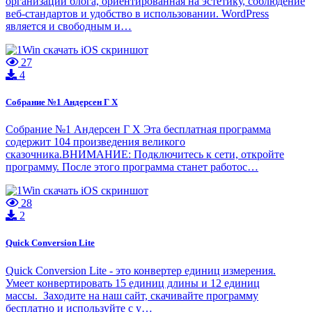
организации блога, ориентированная на эстетику, соблюдение
веб-стандартов и удобство в использовании. WordPress
является и свободным и…
27
4
Собрание №1 Андерсен Г Х
Собрание №1 Андерсен Г Х Эта бесплатная программа
содержит 104 произведения великого
сказочника.ВНИМАНИЕ: Подключитесь к сети, откройте
программу. После этого программа станет работос…
28
2
Quick Conversion Lite
Quick Conversion Lite - это конвертер единиц измерения.
Умеет конвертировать 15 единиц длины и 12 единиц
массы. Заходите на наш сайт, скачивайте программу
бесплатно и используйте с у…