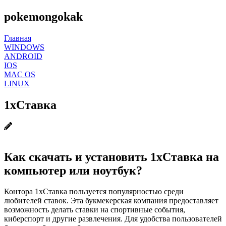
pokemongokak
Главная
WINDOWS
ANDROID
IOS
MAC OS
LINUX
1xСтавка
Как скачать и установить 1xСтавка на
компьютер или ноутбук?
Контора 1xСтавка пользуется популярностью среди
любителей ставок. Эта букмекерская компания предоставляет
возможность делать ставки на спортивные события,
киберспорт и другие развлечения. Для удобства пользователей