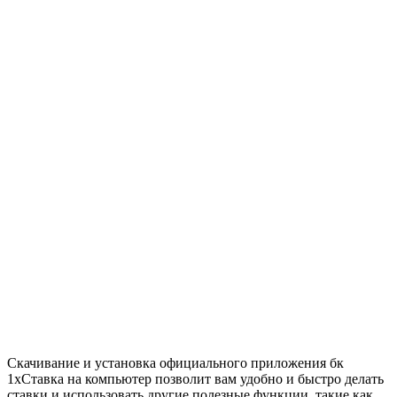
Скачивание и установка официального приложения бк
1xСтавка на компьютер позволит вам удобно и быстро делать
ставки и использовать другие полезные функции, такие как