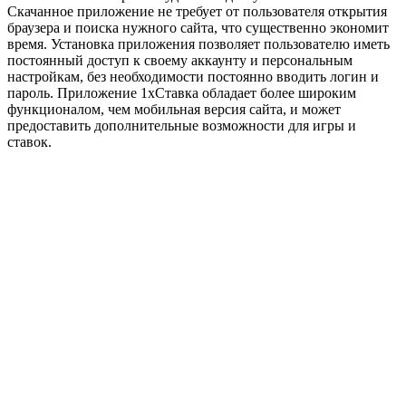
Скачанное приложение не требует от пользователя открытия
браузера и поиска нужного сайта, что существенно экономит
время. Установка приложения позволяет пользователю иметь
постоянный доступ к своему аккаунту и персональным
настройкам, без необходимости постоянно вводить логин и
пароль. Приложение 1xСтавка обладает более широким
функционалом, чем мобильная версия сайта, и может
предоставить дополнительные возможности для игры и
ставок.