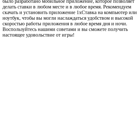
было разработано мобильное приложение, которое позволяет
делать ставки в любом месте и в любое время. Рекомендуем
скачать и установить приложение 1xСтавка на компьютер или
ноутбук, чтобы вы могли наслаждаться удобством и высокой
скоростью работы приложения в любое время дня и ночи.
Воспользуйтесь нашими советами и вы сможете получить
настоящее удовольствие от игры!