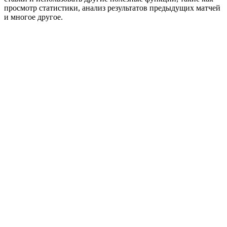
просмотр статистики, анализ результатов предыдущих матчей
и многое другое.