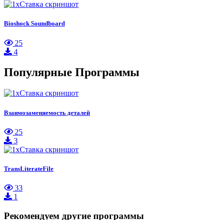
Bioshock Soundboard
25
4
Популярные Программы
Взаимозаменяемость деталей
25
3
TransLiterateFile
33
1
Рекомендуем другие программы