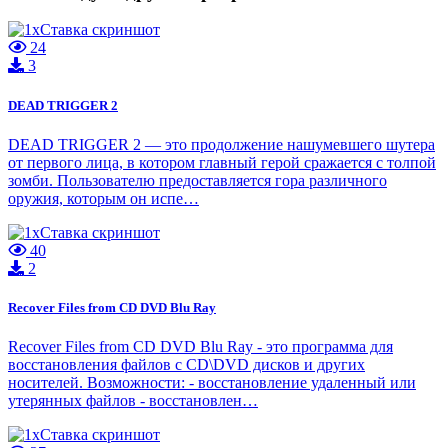
24
3
DEAD TRIGGER 2
DEAD TRIGGER 2 — это продолжение нашумевшего шутера
от первого лица, в котором главный герой сражается с толпой
зомби. Пользователю предоставляется гора различного
оружия, которым он испе…
40
2
Recover Files from CD DVD Blu Ray
Recover Files from CD DVD Blu Ray - это программа для
восстановления файлов с CD\DVD дисков и других
носителей. Возможности: - восстановление удаленный или
утерянных файлов - восстановлен…