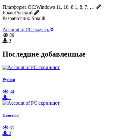
Платформа ОС:
Windows 11, 10, 8.1, 8, 7, …
Язык:
Русский
Разработчик:
Smallll
Account of PC скачать
29
2
Последние добавленные
Python
34
1
Hamachi
31
2