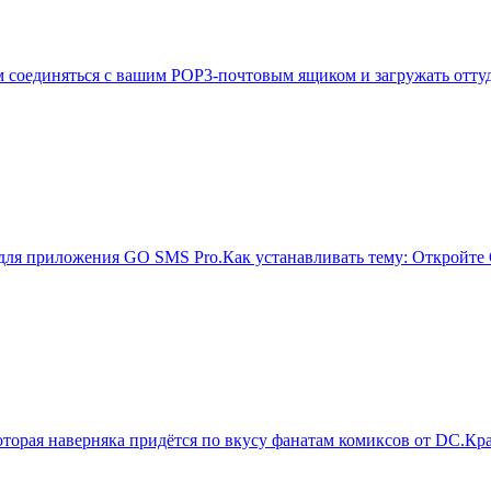
 вам соединяться с вашим POP3-почтовым ящиком и загружать отт
я приложения GO SMS Pro.Как устанавливать тему: Откройте GO
 которая наверняка придётся по вкусу фанатам комиксов от DC.К