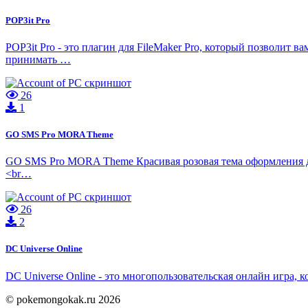
POP3it Pro
POP3it Pro - это плагин для FileMaker Pro, который позволит
принимать …
26
1
GO SMS Pro MORA Theme
GO SMS Pro MORA Theme Красивая розовая тема оформления дл
<br…
26
2
DC Universe Online
DC Universe Online - это многопользовательская онлайн игра,
© pokemongokak.ru 2026