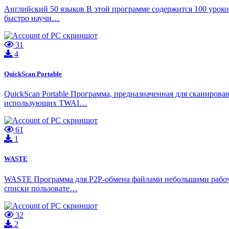
Английский 50 языков В этой программе содержится 100 урок
быстро научи…
31
4
QuickScan Portable
QuickScan Portable Программа, предназначенная для сканиров
использующих TWAI…
61
1
WASTE
WASTE Программа для P2P-обмена файлами небольшими рабочи
списки пользовате…
32
2