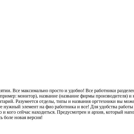
риятии. Все максимально просто и удобно! Все работники раздел
например: монитор), название (название фирмы производителя) и
тарий. Разумеется отделы, типы и названия оргтехники вы может
е нужный элемент на фио работника и все! Для удобства работы
то и кого сейчас находиться. Предусмотрен и архив, который н
 боле новая версия!