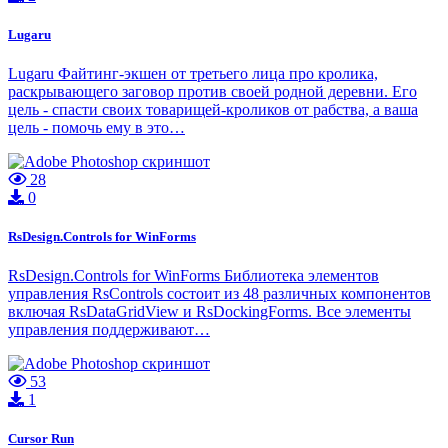
Lugaru
Lugaru Файтинг-экшен от третьего лица про кролика,
раскрывающего заговор против своей родной деревни. Его
цель - спасти своих товарищей-кроликов от рабства, а ваша
цель - помочь ему в это…
28
0
RsDesign.Controls for WinForms
RsDesign.Controls for WinForms Библиотека элементов
управления RsControls состоит из 48 различных компонентов
включая RsDataGridView и RsDockingForms. Все элементы
управления поддерживают…
53
1
Cursor Run