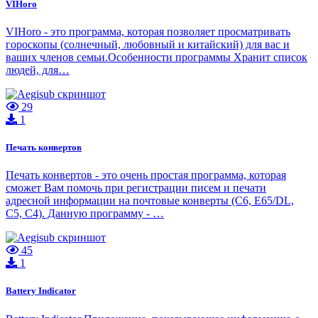
VIHoro
VIHoro - это программа, которая позволяет просматривать
гороскопы (солнечный, любовный и китайский) для вас и
ваших членов семьи.Особенности программы Хранит список
людей, для…
29
1
Печать конвертов
Печать конвертов - это очень простая программа, которая
сможет Вам помочь при регистрации писем и печати
адресной информации на почтовые конверты (С6, Е65/DL,
C5, C4). Данную программу - …
45
1
Battery Indicator