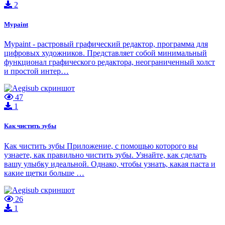
2
Mypaint
Mypaint - растровый графический редактор, программа для
цифровых художников. Представляет собой минимальный
функционал графического редактора, неограниченный холст
и простой интер…
47
1
Как чистить зубы
Как чистить зубы Приложение, с помощью которого вы
узнаете, как правильно чистить зубы. Узнайте, как сделать
вашу улыбку идеальной. Однако, чтобы узнать, какая паста и
какие щетки больше …
26
1