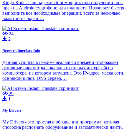
Kingo Root - ваш надежный помощник при получении root-
прав на Android смартфоне или планшете. Позволяет быстро
выполнить все необходимые операции, всего за несколько
нажатий на экран.…
24
2
Network Interface Info
Данная утилита в режиме реального времени отображает
основные параметры локальных сетевых интерфейсов
компьютера, на котором запущена. Это IP-адрес, маска сети,
основной шлюз, DNS-сервер,…
29
1
My Drivers
My Drivers - это простая в обращении программа, которая
способна распознать оборудование и автоматически найти,