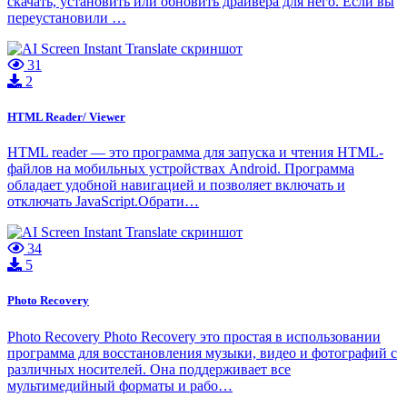
скачать, установить или обновить драйвера для него. Если вы
переустановили …
31
2
HTML Reader/ Viewer
HTML reader — это программа для запуска и чтения HTML-
файлов на мобильных устройствах Android. Программа
обладает удобной навигацией и позволяет включать и
отключать JavaScript.Обрати…
34
5
Photo Recovery
Photo Recovery Photo Recovery это простая в использовании
программа для восстановления музыки, видео и фотографий с
различных носителей. Она поддерживает все
мультимедийный форматы и рабо…