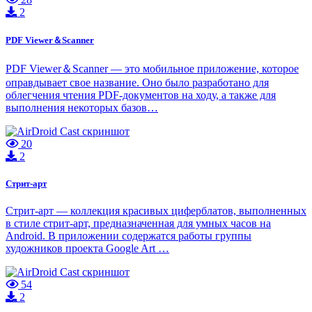
2
PDF Viewer＆Scanner
PDF Viewer＆Scanner — это мобильное приложение, которое
оправдывает свое название. Оно было разработано для
облегчения чтения PDF-документов на ходу, а также для
выполнения некоторых базов…
20
2
Стрит-арт
Стрит-арт — коллекция красивых циферблатов, выполненных
в стиле стрит-арт, предназначенная для умных часов на
Android. В приложении содержатся работы группы
художников проекта Google Art …
54
2