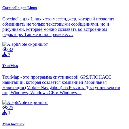
Coccinella для Linux
Coccinella для Linux - это мессенджер, который позволит
обменивать не только текстовыми сообщениями, но и
рисунками, которые можно создавать во встроенном
редакторе. Так же в программе ес…
32
3
TourMap
TourMap - это программа спутниковой GPS/ГЛОНАСС
навигации, которая создаётся компанией Мобильная
Навигация (Mobile Navigation) из России. Доступны версии
под Windows, Windows CE и Windows…
25
1
Мой Котенок