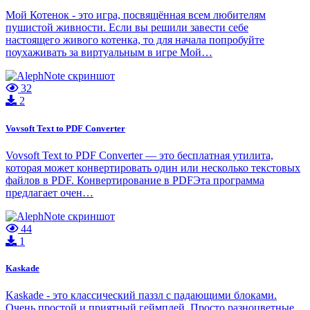
Мой Котенок - это игра, посвящённая всем любителям
пушистой живности. Если вы решили завести себе
настоящего живого котенка, то для начала попробуйте
поухаживать за виртуальным в игре Мой…
32
2
Vovsoft Text to PDF Converter
Vovsoft Text to PDF Converter — это бесплатная утилита,
которая может конвертировать один или несколько текстовых
файлов в PDF. Конвертирование в PDFЭта программа
предлагает очен…
44
1
Kaskade
Kaskade - это классический паззл с падающими блоками.
Очень простой и приятный геймплей. Просто разноцветные