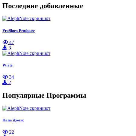
Последние добавленные
ProShow Producer
47
3
Write
34
2
Популярные Программы
Папа Джонс
22