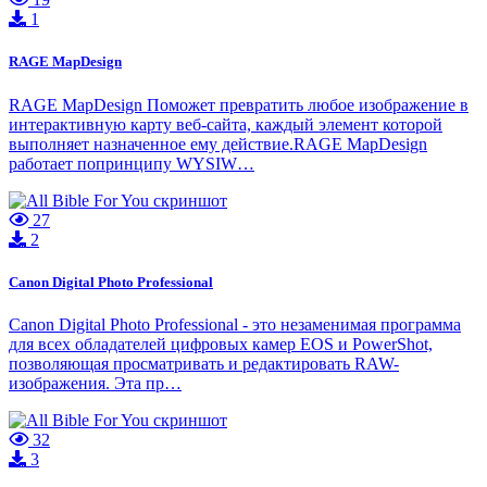
1
RAGE MapDesign
RAGE MapDesign Поможет превратить любое изображение в
интерактивную карту веб-сайта, каждый элемент которой
выполняет назначенное ему действие.RAGE MapDesign
работает попринципу WYSIW…
27
2
Canon Digital Photo Professional
Canon Digital Photo Professional - это незаменимая программа
для всех обладателей цифровых камер EOS и PowerShot,
позволяющая просматривать и редактировать RAW-
изображения. Эта пр…
32
3