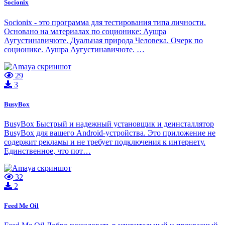
Socionix
Socionix - это программа для тестирования типа личности.
Основано на материалах по соционике: Аушра
Аугустинавичюте. Дуальная природа Человека. Очерк по
соционике. Аушра Аугустинавичюте. …
29
3
BusyBox
BusyBox Быстрый и надежный установщик и деинсталлятор
BusyBox для вашего Android-устройства. Это приложение не
содержит рекламы и не требует подключения к интернету.
Единственное, что пот…
32
2
Feed Me Oil