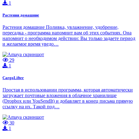
1
Растения домашние
Растения домашние Поливка, увлажнение, удобрение,
пересадка - программа напомнит вам об этих событиях. Она
напомнит о необходимом действии: Вы только задаете период
и желаемое время уведо…
29
1
CargoLifter
Простая в использовании программа, которая автоматически
загружает почтовые вложения в облачное хранилище
(Dropbox или YouSendIt) и добавляет в конец письма прямую
ссылку на их. Такой под…
30
1