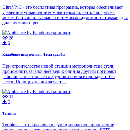
UltraVNC - это бесплатная программа, которая обеспечивает
удаленное управление компьютером по сети.Программа
может быть использована системными администраторами, для
диагностики и реш…
28
2
Кладбище искупления. Часы судьбы
При строительстве новой станции метрополитена стали
происходить загадочные вещи: один за другим погибают
рабочие, а некоторые сотрудники и вовсе пропадают без
вести. Полиция не исключает …
31
2
Termius
Termius — это красивое и функциональное приложение
приложение, которое выполняет сразу две роли: SFTP-