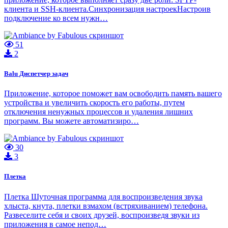
клиента и SSH-клиента.Синхронизация настроекНастроив
подключение ко всем нужн…
51
2
Balu Диспетчер задач
Приложение, которое поможет вам освободить память вашего
устройства и увеличить скорость его работы, путем
отключения ненужных процессов и удаления лишних
программ. Вы можете автоматизиро…
30
3
Плетка
Плетка Шуточная программа для воспроизведения звука
хлыста, кнута, плетки взмахом (встряхиванием) телефона.
Развеселите себя и своих друзей, воспроизведя звуки из
приложения в самое непод…