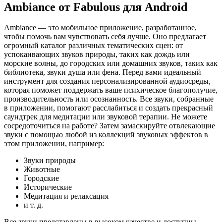
Ambiance от Fabulous для Android
Ambiance — это мобильное приложение, разработанное,
чтобы помочь вам чувствовать себя лучше. Оно предлагает
огромный каталог различных тематических сцен: от
успокаивающих звуков природы, таких как дождь или
морские волны, до городских или домашних звуков, таких как
библиотека, звуки душа или фена. Перед вами идеальный
инструмент для создания персонализированной аудиосреды,
которая поможет поддержать ваше психическое благополучие,
производительность или осознанность. Все звуки, собранные
в приложении, помогают расслабиться и создать прекрасный
саундтрек для медитации или звуковой терапии. Не можете
сосредоточиться на работе? Затем замаскируйте отвлекающие
звуки с помощью любой из коллекций звуковых эффектов в
этом приложении, например:
Звуки природы
Животные
Городские
Исторические
Медитация и релаксация
и т. д.
Все звуки представлены в высоком качестве и доступны