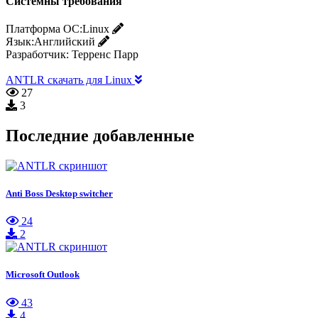
Системны требования
Платформа ОС:
Linux
Язык:
Английский
Разработчик:
Терренс Парр
ANTLR скачать для Linux
27
3
Последние добавленные
Anti Boss Desktop switcher
24
2
Microsoft Outlook
43
4