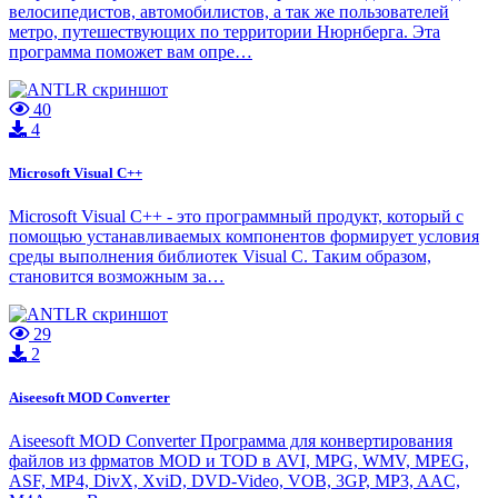
велосипедистов, автомобилистов, а так же пользователей
метро, путешествующих по территории Нюрнберга. Эта
программа поможет вам опре…
40
4
Microsoft Visual C++
Microsoft Visual C++ - это программный продукт, который с
помощью устанавливаемых компонентов формирует условия
среды выполнения библиотек Visual C. Таким образом,
становится возможным за…
29
2
Aiseesoft MOD Converter
Aiseesoft MOD Converter Программа для конвертирования
файлов из фрматов MOD и TOD в AVI, MPG, WMV, MPEG,
ASF, MP4, DivX, XviD, DVD-Video, VOB, 3GP, MP3, AAC,