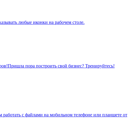
казывать любые иконки на рабочем столе.
тров!Пришла пора построить свой бизнес? Тренируйтесь!
 работать с файлами на мобильном телефоне или планшете от