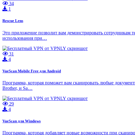
34
1
Rescue Lens
Это приложение позволит вам демонстрировать сотрудникам т
использования при…
31
4
VueScan Mobile Free для Android
Программа, которая поможет вам сканировать любые документ
Brother, и Sa…
29
4
VueScan для Windows
Программа, которая добавляет новые возможности при сканиро