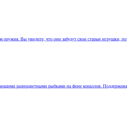
 оружия. Вы увидите, что они забудут свои старые игрушки, по
вающими разноцветными рыбками на фоне кораллов. Поддерживае