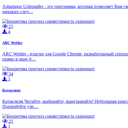
Ashampoo UnInstaller - это программа, которая позволяет Вам 
никаких след…
25
4
ARC Welder
ARC Welder - плагин для Google Chrome, разработанный специ
прямо в окне б…
34
1
Катаклизм
Катаклизм Читайте, выбирайте, выигрывайте! Небольшая книга
Попробуйте узн…
25
1