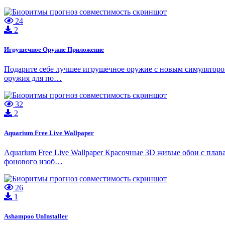
24
2
Игрушечное Оружие Приложение
Подарите себе лучшее игрушечное оружие с новым симулятором
оружия для по…
32
2
Aquarium Free Live Wallpaper
Aquarium Free Live Wallpaper Красочные 3D живые обои с пла
фонового изоб…
26
1
Ashampoo UnInstaller