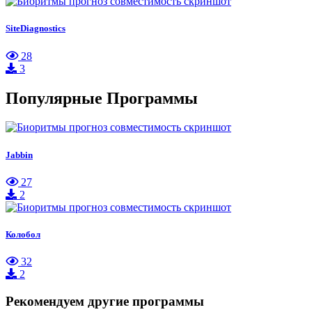
SiteDiagnostics
28
3
Популярные Программы
Jabbin
27
2
Колобол
32
2
Рекомендуем другие программы