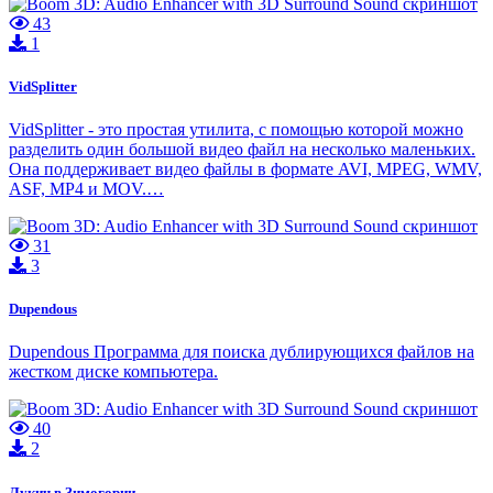
43
1
VidSplitter
VidSplitter - это простая утилита, с помощью которой можно
разделить один большой видео файл на несколько маленьких.
Она поддерживает видео файлы в формате AVI, MPEG, WMV,
ASF, MP4 и MOV.…
31
3
Dupendous
Dupendous Программа для поиска дублирующихся файлов на
жестком диске компьютера.
40
2
Лукич в Зимогории