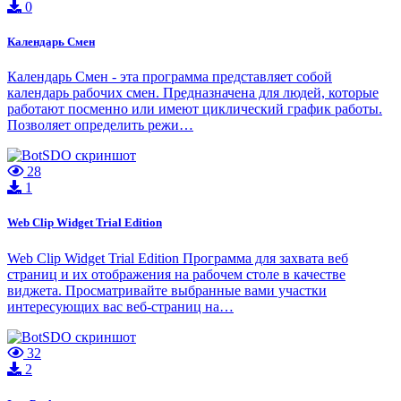
0
Календарь Смен
Календарь Смен - эта программа представляет собой
календарь рабочих смен. Предназначена для людей, которые
работают посменно или имеют циклический график работы.
Позволяет определить режи…
28
1
Web Clip Widget Trial Edition
Web Clip Widget Trial Edition Программа для захвата веб
страниц и их отображения на рабочем столе в качестве
виджета. Просматривайте выбранные вами участки
интересующих вас веб-страниц на…
32
2