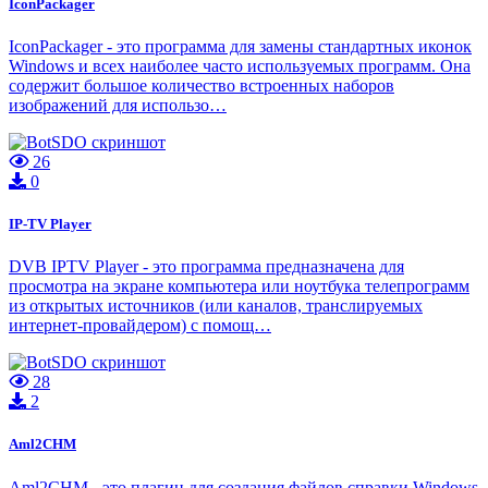
IconPackager
IconPackager - это программа для замены стандартных иконок
Windows и всех наиболее часто используемых программ. Она
содержит большое количество встроенных наборов
изображений для использо…
26
0
IP-TV Player
DVB IPTV Player - это программа предназначена для
просмотра на экране компьютера или ноутбука телепрограмм
из открытых источников (или каналов, транслируемых
интернет-провайдером) с помощ…
28
2
Aml2CHM
Aml2CHM - это плагин для создания файлов справки Windows