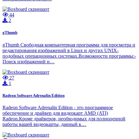
44
2
gThumb
gThumb Cвободная компьютерная программа для просмотра и
редактирования изображений в Linux и других UNIX-
подобных операционных системах.Возможности программы:-
Поиск изображений н…
27
1
Radeon Software Adrenalin Edition
Radeon Software Adrenalin Edition - это программное
обеспечение и драйвер для видеокарт AMD (ATI)
Radeon.Кроме драйверов, необходимых для полноценной
работы вашей видеокарты, данный к…