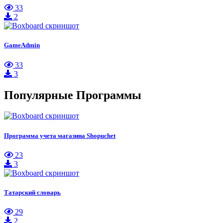
33
2
GameAdmin
33
3
Популярные Программы
Программа учета магазина Shopuchet
23
3
Татарский словарь
29
2