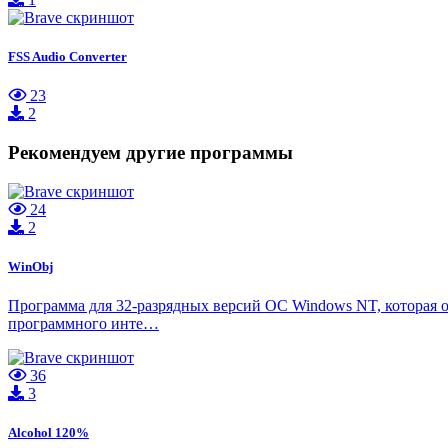
FSS Audio Converter
23
2
Рекомендуем другие программы
24
2
WinObj
Программа для 32-разрядных версий ОС Windows NT, которая 
программного инте…
36
3
Alcohol 120%