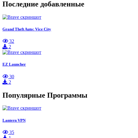
Последние добавленные
Grand Theft Auto: Vice City
32
2
EZ Launcher
30
2
Популярные Программы
Lantern VPN
35
1