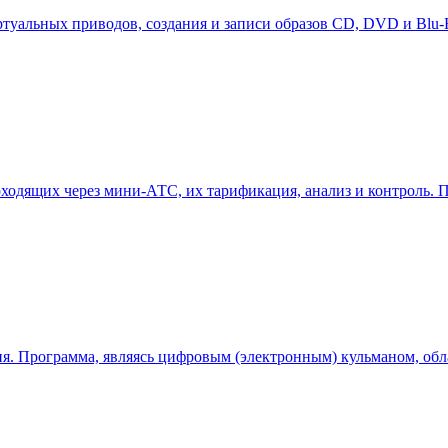
туальных приводов, создания и записи образов CD, DVD и Blu-
проходящих через мини-АТС, их тарификация, анализ и контроль
вня. Программа, являясь цифровым (электронным) кульманом, о