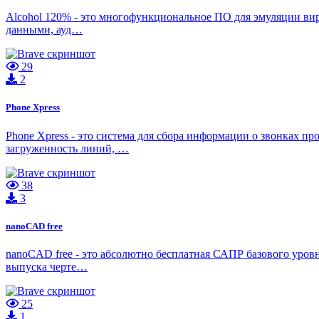
Alcohol 120% - это многофункциональное ПО для эмуляции вир
данными, ауд…
29
2
Phone Xpress
Phone Xpress - это система для сбора информации о звонках 
загруженность линий, …
38
3
nanoCAD free
nanoCAD free - это абсолютно бесплатная САПР базового уро
выпуска черте…
25
1