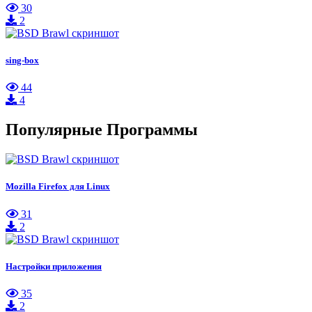
30
2
sing-box
44
4
Популярные Программы
Mozilla Firefox для Linux
31
2
Настройки приложения
35
2