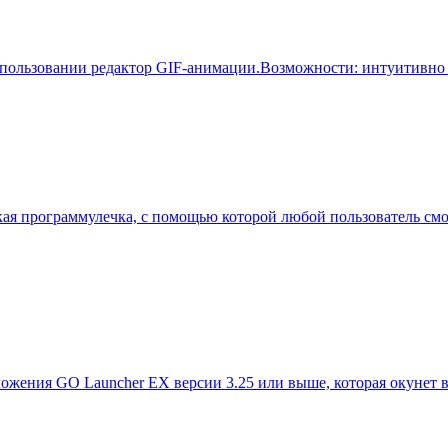
в использовании редактор GIF-анимации.Возможности: интуити
кая программулечка, с помощью которой любой пользователь смо
ожения GO Launcher EX версии 3.25 или выше, которая окунет в