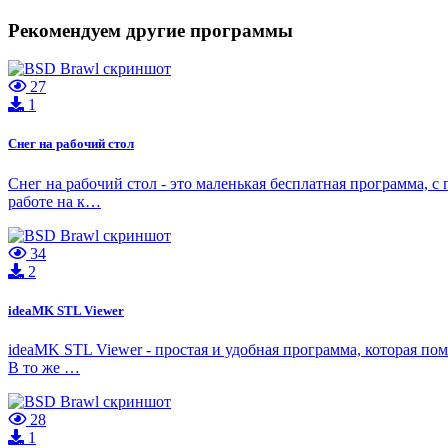
Рекомендуем другие программы
27
1
Снег на рабочий стол
Снег на рабочий стол - это маленькая бесплатная программа, 
работе на к…
34
2
ideaMK STL Viewer
ideaMK STL Viewer - простая и удобная программа, которая по
В то же …
28
1