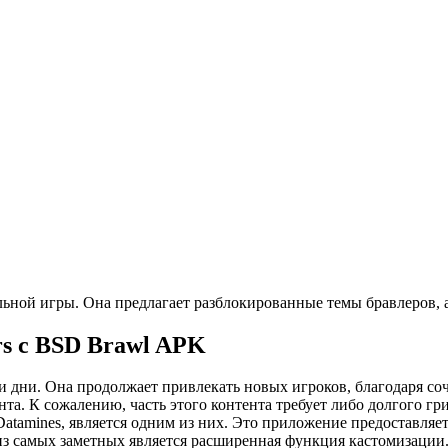
ьной игры. Она предлагает разблокированные темы бравлеров,
rs с BSD Brawl APK
и дни. Она продолжает привлекать новых игроков, благодаря со
та. К сожалению, часть этого контента требует либо долгого г
Datamines, является одним из них. Это приложение предоставля
з самых заметных является расширенная функция кастомизации.