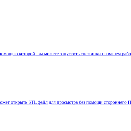
с помощью которой, вы можете запустить снежинки на вашем раб
может открыть STL файл для просмотра без помощи стороннего П