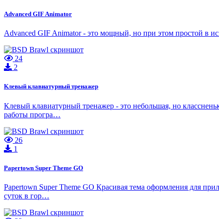
Advanced GIF Animator
Advanced GIF Animator - это мощный, но при этом простой 
24
2
Клевый клавиатурный тренажер
Клевый клавиатурный тренажер - это небольшая, но класснень
работы програ…
26
1
Papertown Super Theme GO
Papertown Super Theme GO Красивая тема оформления для прил
суток в гор…