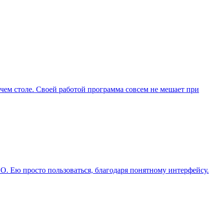
очем столе. Своей работой программа совсем не мешает при
О. Ею просто пользоваться, благодаря понятному интерфейсу.