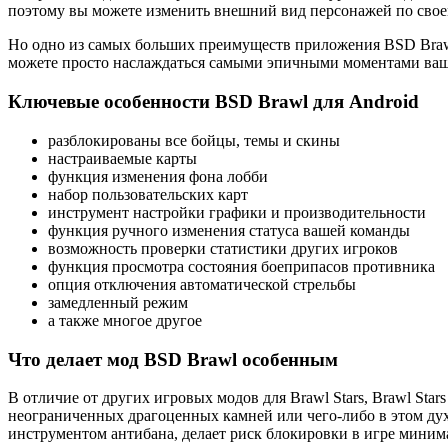
поэтому вы можете изменить внешний вид персонажей по своем
Но одно из самых больших преимуществ приложения BSD Brawl
можете просто наслаждаться самыми эпичными моментами ваши
Ключевые особенности BSD Brawl для Android
разблокированы все бойцы, темы и скины
настраиваемые карты
функция изменения фона лобби
набор пользовательских карт
инструмент настройки графики и производительности
функция ручного изменения статуса вашей команды
возможность проверки статистики других игроков
функция просмотра состояния боеприпасов противника
опция отключения автоматической стрельбы
замедленный режим
а также многое другое
Что делает мод BSD Brawl особенным
В отличие от других игровых модов для Brawl Stars, Brawl Star
неограниченных драгоценных камней или чего-либо в этом духе
инструментом антибана, делает риск блокировки в игре миним