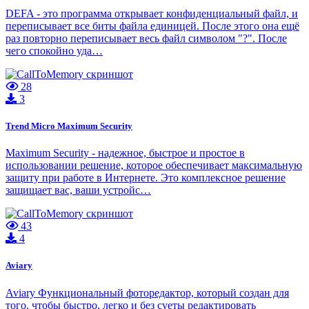
DEFA - это программа открывает конфиденциальный файл, и
переписывает все биты файла единицей. После этого она ещё
раз повторно переписывает весь файл символом "?". После
чего спокойно уда…
28
3
Trend Micro Maximum Security
Maximum Security - надежное, быстрое и простое в
использовании решение, которое обеспечивает максимальную
защиту при работе в Интернете. Это комплексное решение
защищает вас, ваши устройс…
43
4
Aviary
Aviary Функциональный фоторедактор, который создан для
того, чтобы быстро, легко и без суеты редактировать