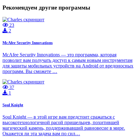
Рекомендуем другие программы
23
2
McAfee Security Innovations
McAfee Security Innovations — это программа, которая
позволит вам получать доступ к самым новым инструментам
для защиты мобильных устройств на Android от вредоносных
программ. Вы сможете …
37
1
Soul Knight
Soul Knight — в этой игре вам предстоит сражаться с
высокотехнологичной расой пришельцев, похитившей
магический камень, поддерживавший равновесие в мире.
Окажется ли эта задача вам по сил…