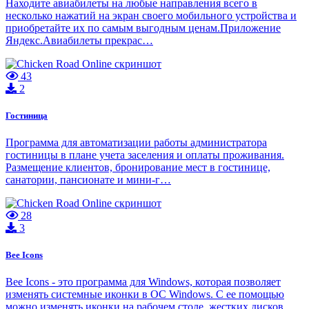
Находите авиабилеты на любые направления всего в
несколько нажатий на экран своего мобильного устройства и
приобретайте их по самым выгодным ценам.Приложение
Яндекс.Авиабилеты прекрас…
43
2
Гостиница
Программа для автоматизации работы администратора
гостиницы в плане учета заселения и оплаты проживания.
Размещение клиентов, бронирование мест в гостинице,
санатории, пансионате и мини-г…
28
3
Bee Icons
Bee Icons - это программа для Windows, которая позволяет
изменять системные иконки в ОС Windows. С ее помощью
можно изменять иконки на рабочем столе, жестких дисков,