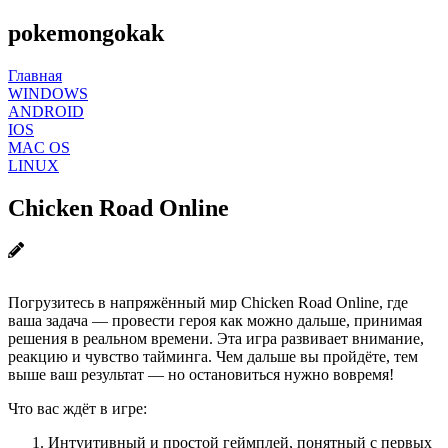
pokemongokak
Главная
WINDOWS
ANDROID
IOS
MAC OS
LINUX
Chicken Road Online
Погрузитесь в напряжённый мир Chicken Road Online, где
ваша задача — провести героя как можно дальше, принимая
решения в реальном времени. Эта игра развивает внимание,
реакцию и чувство тайминга. Чем дальше вы пройдёте, тем
выше ваш результат — но остановиться нужно вовремя!
Что вас ждёт в игре:
Интуитивный и простой геймплей, понятный с первых