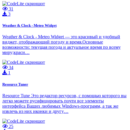
31
3
Weather & Clock - Meteo Widget
Weather & Clock - Meteo Widget — это красивый и удобный
виджет, отображающий погоду и время.Основные
возможности: текущая погода и актуальное время по всему
миру;краси…
34
1
Resource Tuner
Resource Tune Это редактор ресурсов, с помощью которого вы
легко можете русифицировать почти все элементы
интерфейса Ваших любимых Windows-программ, а так же
извлечь из них иконки и другу…
25