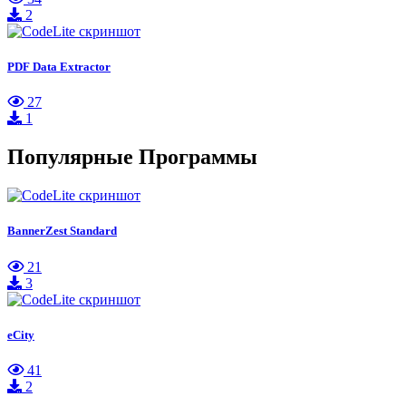
2
PDF Data Extractor
27
1
Популярные Программы
BannerZest Standard
21
3
eCity
41
2