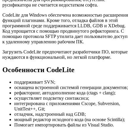
русификатора не считается недостатком софта.
CodeLite для Windows обеспечена возможностью расширения
функций плагинами. Кроме того, отладка файлов в этой
программной среде поддерживается LLDB, GDB и XDebug.
Код упрощается с помощью продвинутого рефакторинга. С
помощью протокола SFTP утилита дает пользователю доступ
к удаленному управлению рабочим ПК.
Загрузить CodeLite предпочитают разработчики ПО, которые
нуждаются в функциональной, но легкой платформе.
Особенности CodeLite
поддерживает SVN;
оснащена встроенной системой генерации документов;
рефакторинг, автодополнение кода (ctags + clang);
осуществляет подсветку синтаксиса;
интегрирована с приложениями Cscope, Subversion,
UnitTest++, Git;
отладчик, надстроенный над GDB;
мощный редактор исходного кода (на основе Scintilla);
Помогает импортировать файлы из Visual Studio.