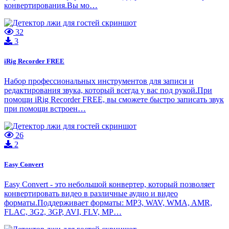
конвертирования.Вы мо…
32
3
iRig Recorder FREE
Набор профессиональных инструментов для записи и
редактирования звука, который всегда у вас под рукой.При
помощи iRig Recorder FREE, вы сможете быстро записать звук
при помощи встроен…
26
2
Easy Convert
Easy Convert - это небольшой конвертер, который позволяет
конвертировать видео в различные аудио и видео
форматы.Поддерживает форматы: MP3, WAV, WMA, AMR,
FLAC, 3G2, 3GP, AVI, FLV, MP…