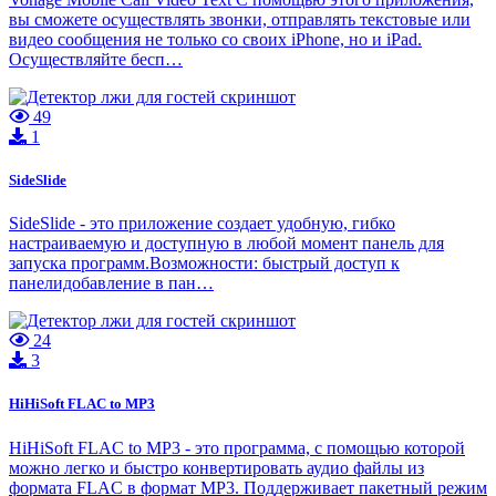
вы сможете осуществлять звонки, отправлять текстовые или
видео сообщения не только со своих iPhone, но и iPad.
Осуществляйте бесп…
49
1
SideSlide
SideSlide - это приложение создает удобную, гибко
настраиваемую и доступную в любой момент панель для
запуска программ.Возможности: быстрый доступ к
панелидобавление в пан…
24
3
HiHiSoft FLAC to MP3
HiHiSoft FLAC to MP3 - это программа, с помощью которой
можно легко и быстро конвертировать аудио файлы из
формата FLAC в формат MP3. Поддерживает пакетный режим