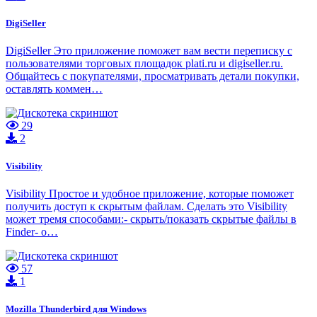
DigiSeller
DigiSeller Это приложение поможет вам вести переписку с
пользователями торговых площадок plati.ru и digiseller.ru.
Общайтесь с покупателями, просматривать детали покупки,
оставлять коммен…
29
2
Visibility
Visibility Простое и удобное приложение, которые поможет
получить доступ к скрытым файлам. Сделать это Visibility
может тремя способами:- скрыть/показать скрытые файлы в
Finder- о…
57
1
Mozilla Thunderbird для Windows