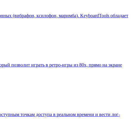
нных (вибрафон, ксилофон, маримба). KeyboardTools обладает
орый позволит играть в ретро-игры из 80х, прямо на экране
доступным точкам доступа в реальном времени и вести лог-