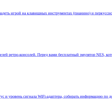
адеть игрой на клавишных инструментах (пианино) и перкуссио
телей ретро-консолей. Перед вами бесплатный эмулятор NES, кот
атус и уровень сигнала WiFi-адаптера, собирать информацию по 