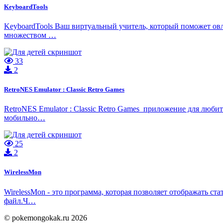
KeyboardTools
KeyboardTools Ваш виртуальный учитель, который поможет овл
множеством …
33
2
RetroNES Emulator : Classic Retro Games
RetroNES Emulator : Classic Retro Games приложение для люби
мобильно…
25
2
WirelessMon
WirelessMon - это программа, которая позволяет отображать ст
файл.Ч…
© pokemongokak.ru 2026