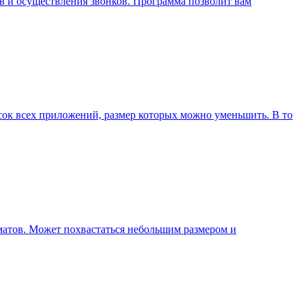
в и осуществления звонков. Программа позволит вам
сок всех приложений, размер которых можно уменьшить. В то
матов. Может похвастаться небольшим размером и