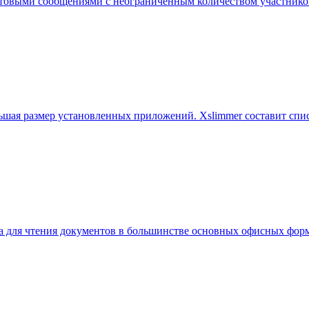
кстовыми сообщениями с неограниченным количеством участнико
ньшая размер установленных приложений. Xslimmer составит спи
ма для чтения документов в большинстве основных офисных фор