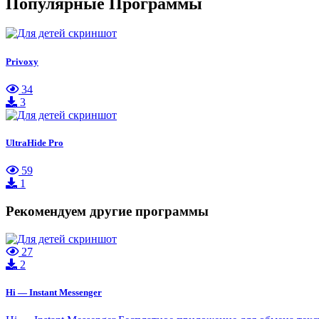
Популярные Программы
Privoxy
34
3
UltraHide Pro
59
1
Рекомендуем другие программы
27
2
Hi — Instant Messenger