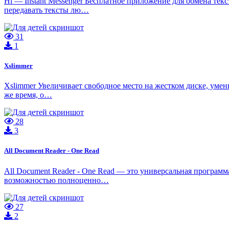
Hi — Instant Messenger Бесплатное приложение для обмена те
передавать тексты лю…
31
1
Xslimmer
Xslimmer Увеличивает свободное место на жестком диске, уме
же время, о…
28
3
All Document Reader - One Read
All Document Reader - One Read — это универсальная програм
возможностью полноценно…
27
2