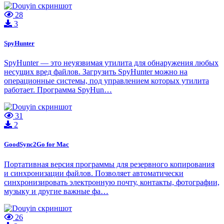
28
3
SpyHunter
SpyHunter — это неуязвимая утилита для обнаружения любых
несущих вред файлов. Загрузить SpyHunter можно на
операционные системы, под управлением которых утилита
работает. Программа SpyHun…
31
2
GoodSync2Go for Mac
Портативная версия программы для резервного копирования
и синхронизации файлов. Позволяет автоматически
синхронизировать электронную почту, контакты, фотографии,
музыку и другие важные фа…
26