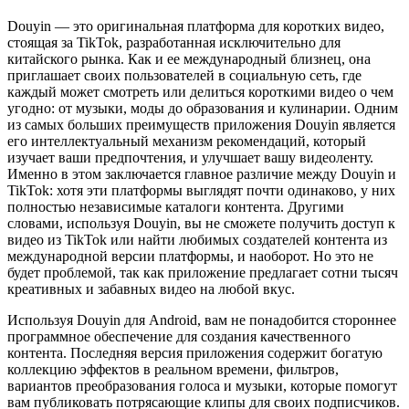
Douyin — это оригинальная платформа для коротких видео,
стоящая за TikTok, разработанная исключительно для
китайского рынка. Как и ее международный близнец, она
приглашает своих пользователей в социальную сеть, где
каждый может смотреть или делиться короткими видео о чем
угодно: от музыки, моды до образования и кулинарии. Одним
из самых больших преимуществ приложения Douyin является
его интеллектуальный механизм рекомендаций, который
изучает ваши предпочтения, и улучшает вашу видеоленту.
Именно в этом заключается главное различие между Douyin и
TikTok: хотя эти платформы выглядят почти одинаково, у них
полностью независимые каталоги контента. Другими
словами, используя Douyin, вы не сможете получить доступ к
видео из TikTok или найти любимых создателей контента из
международной версии платформы, и наоборот. Но это не
будет проблемой, так как приложение предлагает сотни тысяч
креативных и забавных видео на любой вкус.
Используя Douyin для Android, вам не понадобится стороннее
программное обеспечение для создания качественного
контента. Последняя версия приложения содержит богатую
коллекцию эффектов в реальном времени, фильтров,
вариантов преобразования голоса и музыки, которые помогут
вам публиковать потрясающие клипы для своих подписчиков.