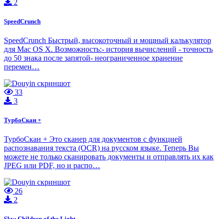
2
SpeedCrunch
SpeedCrunch Быстрый, высокоточный и мощный калькулятор
для Mac OS X. Возможность:- история вычислений - точность
до 50 знака после запятой- неограниченное хранение
перемен…
33
3
ТурбоСкан +
ТурбоСкан + Это сканер для документов с функцией
распознавания текста (OCR) на русском языке. Теперь Вы
можете не только сканировать документы и отправлять их как
JPEG или PDF, но и распо…
26
2
Sky: Children of the Light