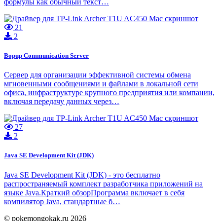
формулы как обычный текст…
21
2
Bopup Communication Server
Сервер для организации эффективной системы обмена
мгновенными сообщениями и файлами в локальной сети
офиса, инфраструктуре крупного предприятия или компании,
включая передачу данных через…
27
2
Java SE Development Kit (JDK)
Java SE Development Kit (JDK) - это бесплатно
распространяемый комплект разработчика приложений на
языке Java.Краткий обзорПрограмма включает в себя
компилятор Java, стандартные б…
© pokemongokak.ru 2026