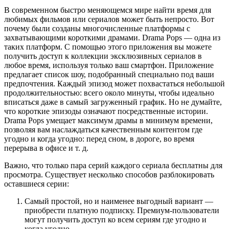
В современном быстро меняющемся мире найти время для
любимых фильмов или сериалов может быть непросто. Вот
почему были созданы многочисленные платформы с
захватывающими короткими драмами. Drama Pops — одна из
таких платформ. С помощью этого приложения вы можете
получить доступ к коллекции эксклюзивных сериалов в
любое время, используя только ваш смартфон. Приложение
предлагает список шоу, подобранный специально под ваши
предпочтения. Каждый эпизод может похвастаться небольшой
продолжительностью: всего около минуты, чтобы идеально
вписаться даже в самый загруженный график. Но не думайте,
что короткие эпизоды означают посредственные истории.
Drama Pops умещает максимум драмы в минимум времени,
позволяя вам наслаждаться качественным контентом где
угодно и когда угодно: перед сном, в дороге, во время
перерыва в офисе и т. д.
Важно, что только пара серий каждого сериала бесплатны для
просмотра. Существует несколько способов разблокировать
оставшиеся серии:
Самый простой, но и наименее выгодный вариант —
приобрести платную подписку. Премиум-пользователи
могут получить доступ ко всем сериям где угодно и
когда угодно.