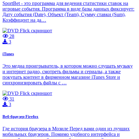
SportBet - это программа для ведения статистики ставок на
игровые события. Программа в виде базы данных фиксирует:
Дату события (Date), Объект (Team), Сумму ставки (Sum),
Коэффицент на да…
28
3
iTunes
Это медиа проигрыватель, в котором можно слушать музыку
и интернет радио, смотреть фильмы и сериалы, а также
покупать контент в фирменном магазине iTunes Store и
синхронизировать файлы с …
31
3
Веб-браузер Firefox
Где история браузера в Мозиле Перед вами один из лучших
мобильных браузеров. Помимо удобного интерфейса и