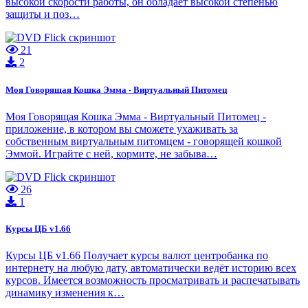
высокой скорости работы, он обладает высокой степенью
защиты и поз…
21
2
Моя Говорящая Кошка Эмма - Виртуальный Питомец
Моя Говорящая Кошка Эмма - Виртуальный Питомец -
приложение, в котором вы сможете ухаживать за
собственным виртуальным питомцем - говорящей кошкой
Эммой. Играйте с ней, кормите, не забыва…
26
1
Курсы ЦБ v1.66
Курсы ЦБ v1.66 Получает курсы валют центробанка по
интернету на любую дату, автоматически ведёт историю всех
курсов. Имеется возможность просматривать и распечатывать
динамику изменения к…