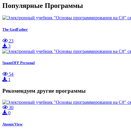
Популярные Программы
The GodFather
23
3
SpamOFF Personal
54
1
Рекомендуем другие программы
30
0
AtomicView