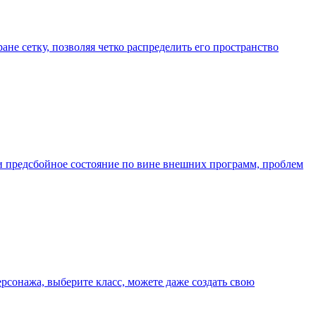
ране сетку, позволяя четко распределить его пространство
или предсбойное состояние по вине внешних программ, проблем
рсонажа, выберите класс, можете даже создать свою