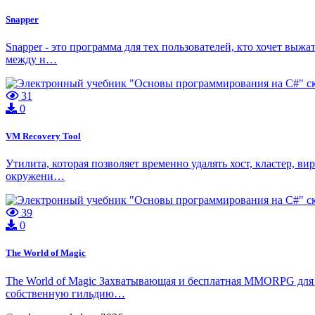
Snapper
Snapper - это программа для тех пользователей, кто хочет выжа
между н…
31
0
VM Recovery Tool
Утилита, которая позволяет временно удалять хост, кластер, 
окружени…
39
0
The World of Magic
The World of Magic Захватывающая и бесплатная MMORPG для м
собственную гильдию…