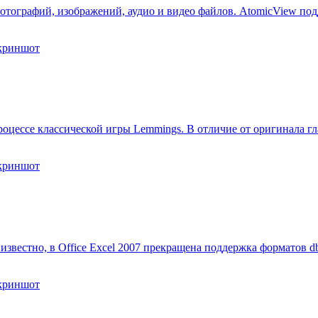
отографий, изображений, аудио и видео файлов. AtomicView по
роцессе классической игры Lemmings. В отличие от оригинала г
к известно, в Office Excel 2007 прекращена поддержка форматов 