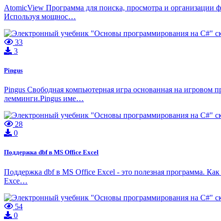
AtomicView Программа для поиска, просмотра и организации ф
Используя мощнос…
33
3
Pingus
Pingus Cвободная компьютерная игра основанная на игровом п
лемминги.Pingus име…
28
0
Поддержка dbf в MS Office Excel
Поддержка dbf в MS Office Excel - это полезная программа. Ка
Exce…
54
0