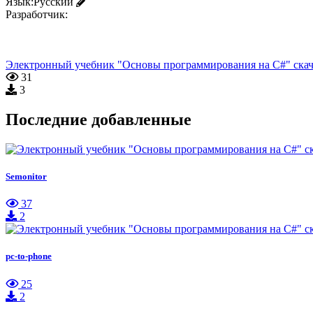
Язык:
Русский
Разработчик:
Электронный учебник "Основы программирования на C#" скач
31
3
Последние добавленные
Semonitor
37
2
pc-to-phone
25
2