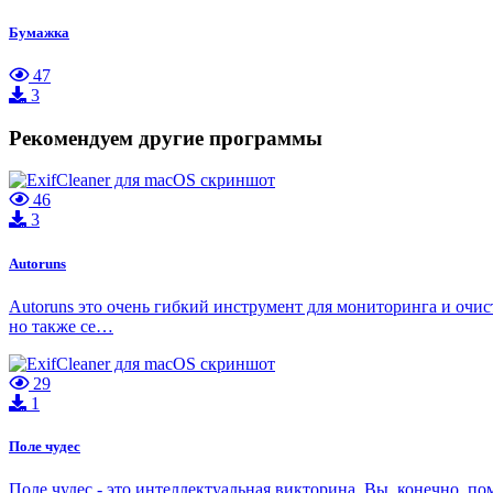
Бумажка
47
3
Рекомендуем другие программы
46
3
Autoruns
Autoruns это очень гибкий инструмент для мониторинга и очи
но также се…
29
1
Поле чудес
Поле чудес - это интеллектуальная викторина. Вы, конечно, п