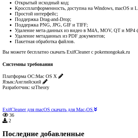
Открытый исходный код;
Кроссплатформенность, доступна на Windows, macOS и L
Простой интерфейс;
Поддержка Drag-and-Drop;
Поддержка PNG, JPG, GIF и TIFF;
Удаление мета-данных из видео в M4A, MOV, QT и MP4 
Удаление метаданных из PDF документов;
Пакетная обработка файлов.
Вы можете бесплатно скачать ExifCleaner с pokemongokak.ru
Системны требования
Платформа ОС:
Mac OS X
Язык:
Английский
Разработчик:
szTheory
ExifCleaner для macOS скачать для Mac-OS
36
2
Последние добавленные