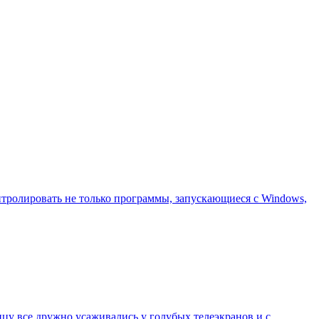
нтролировать не только программы, запускающиеся с Windows,
ицу все дружно усаживались у голубых телеэкранов и с