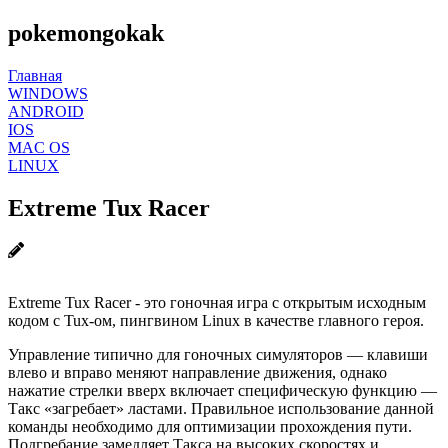
pokemongokak
Главная
WINDOWS
ANDROID
IOS
MAC OS
LINUX
Extreme Tux Racer
Extreme Tux Racer - это гоночная игра с открытым исходным
кодом с Tux-ом, пингвином Linux в качестве главного героя.
Управление типично для гоночных симуляторов — клавиши
влево и вправо меняют направление движения, однако
нажатие стрелки вверх включает специфическую функцию —
Такс «загребает» ластами. Правильное использование данной
команды необходимо для оптимизации прохождения пути.
Подгребание замедляет Такса на высоких скоростях и