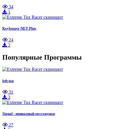
34
1
Keylogger NET Plus
24
2
Популярные Программы
left-top
31
2
Signal - приватный мессенджер
27