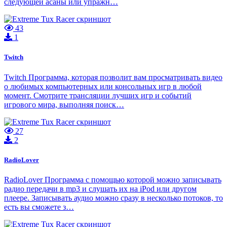
следующей асаны или упражн…
43
1
Twitch
Twitch Программа, которая позволит вам просматривать видео
о любимых компьютерных или консольных игр в любой
момент. Смотрите трансляции лучших игр и событий
игрового мира, выполняя поиск…
27
2
RadioLover
RadioLover Программа с помощью которой можно записывать
радио передачи в mp3 и слушать их на iPod или другом
плеере. Записывать аудио можно сразу в несколько потоков, то
есть вы сможете з…