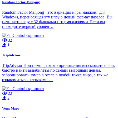
Random Factor Mahjong
Random Factor Mahjong - это вариация игры маджонг для
Windows, переносящая эту игру в новый формат паззлов. Вы
начинаете игру с 32 фишками и термя жизнями. Если вы
проходите первый уровен…
32
1
TripAdvisor
TripAdvisor При помощи этого приложения вы сможете очень
быстро найти авиабилеты по самым выгодным ценам,
забронировать номер в отеле в любой точке мира, а так же
ознакомиться с отзывами …
22
2
Vetus Maps