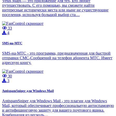
Vetus Maps — это приложение для тех, кто любит
путешествовать. С его помощью, вы сможете найти
интересные исторически места или ныне не существующие
поселения, используя большой выбор ста…
33
4
SMS-на-МТС
SMS-на-МТС - это программа, предназначенная для быстрой
отправки СМС-Сообщений на телефон абонента МТС. Имеет
адресную книгу.
30
3
AntispamSniper для Windows Mail
AntispamSniper для Windows Mail - это плагин для Windows
Mail, который обеспечивает профессиональную антиспамовую
и антифишинговую защиту для вашего почтового ящика.
Комбинация из несколь…