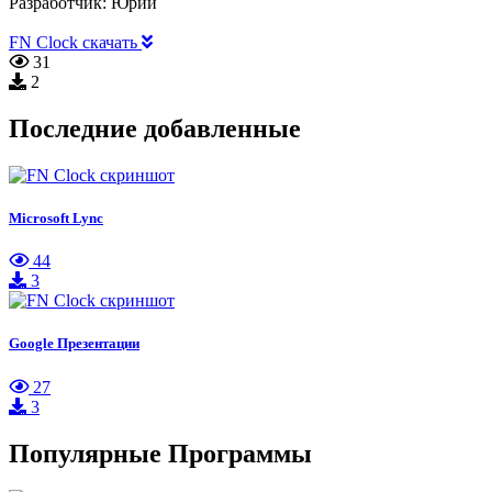
Разработчик:
Юрий
FN Clock скачать
31
2
Последние добавленные
Microsoft Lync
44
3
Google Презентации
27
3
Популярные Программы