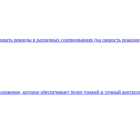
ливать рекорды в различных соревнованиях (на скорость реакции
иложение, которое обеспечивает более тонкий и точный контрол