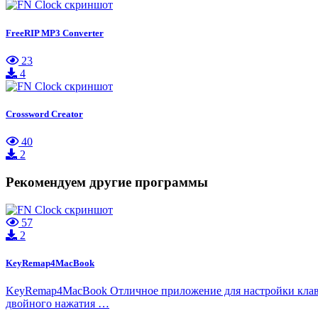
FreeRIP MP3 Converter
23
4
Crossword Creator
40
2
Рекомендуем другие программы
57
2
KeyRemap4MacBook
KeyRemap4MacBook Отличное приложение для настройки клави
двойного нажатия …