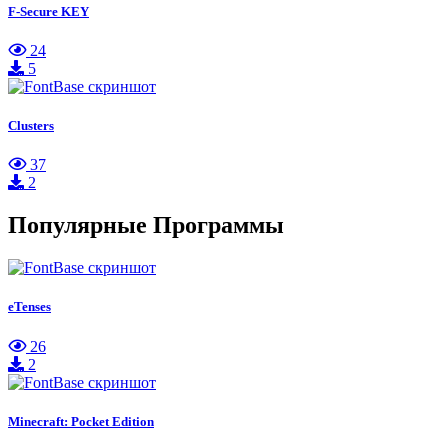
F-Secure KEY
24
5
Clusters
37
2
Популярные Программы
eTenses
26
2
Minecraft: Pocket Edition