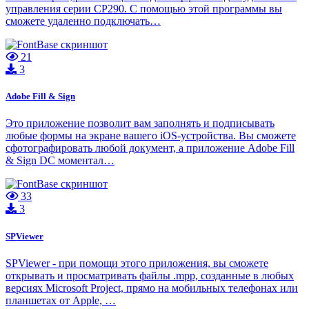
управления серии CP290. С помощью этой программы вы
сможете удаленно подключать…
21
3
Adobe Fill & Sign
Это приложение позволит вам заполнять и подписывать
любые формы на экране вашего iOS-устройства. Вы сможете
сфотографировать любой документ, а приложение Adobe Fill
& Sign DC моментал…
33
3
SPViewer
SPViewer - при помощи этого приложения, вы сможете
открывать и просматривать файлы .mpp, созданные в любых
версиях Microsoft Project, прямо на мобильных телефонах или
планшетах от Apple, …