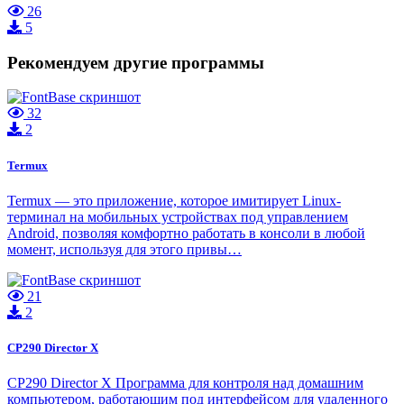
26
5
Рекомендуем другие программы
32
2
Termux
Termux — это приложение, которое имитирует Linux-
терминал на мобильных устройствах под управлением
Android, позволяя комфортно работать в консоли в любой
момент, используя для этого привы…
21
2
CP290 Director X
CP290 Director X Программа для контроля над домашним
компьютером, работающим под интерфейсом для удаленного