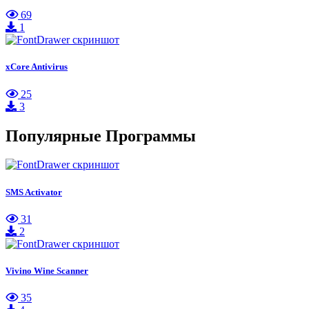
69
1
xCore Antivirus
25
3
Популярные Программы
SMS Activator
31
2
Vivino Wine Scanner
35