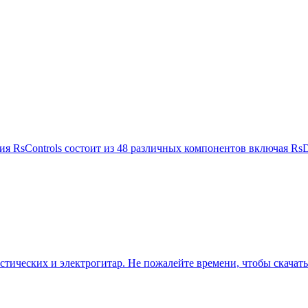
ния RsControls состоит из 48 различных компонентов включая R
устических и электрогитар. Не пожалейте времени, чтобы скача