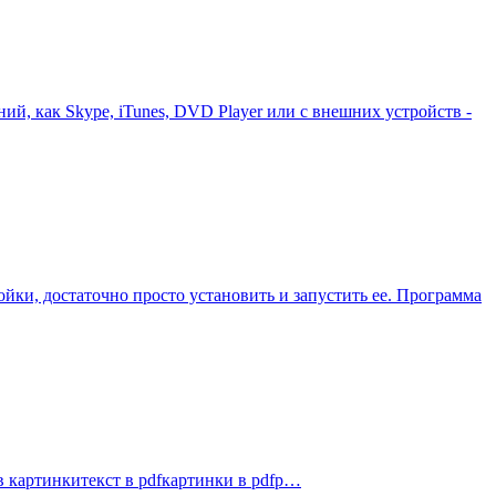
ий, как Skype, iTunes, DVD Player или с внешних устройств -
ойки, достаточно просто установить и запустить ее. Программа
 в картинкитекст в pdfкартинки в pdfр…