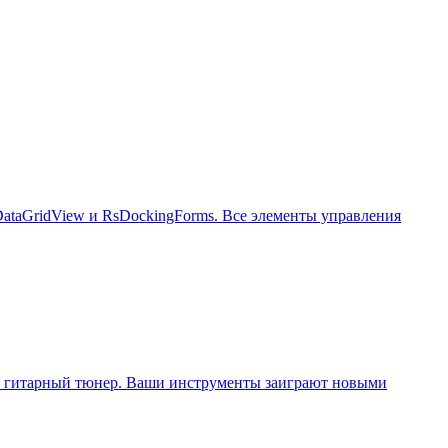
sDataGridView и RsDockingForms. Все элементы управления
ть гитарный тюнер. Ваши инструменты заиграют новыми