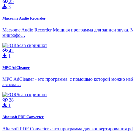
25
3
Macsome Audio Recorder
Macsome Audio Recorder Мощная программа для записи звука. M
микрофо…
42
1
MPC AdCleaner
MPC AdCleaner - это программа, с помощью которой можно изба
автома…
28
1
Altarsoft PDF Converter
Altarsoft PDF Converter - это программа для конвертирования 