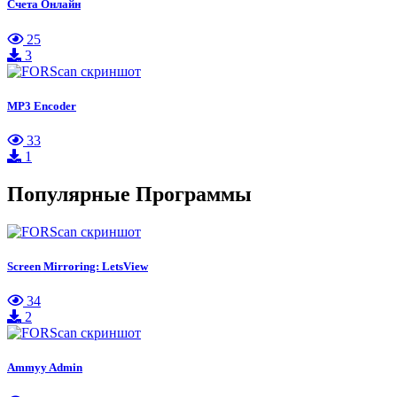
Счета Онлайн
25
3
MP3 Encoder
33
1
Популярные Программы
Screen Mirroring: LetsView
34
2
Ammyy Admin