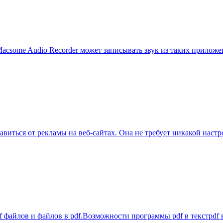
acsome Audio Recorder может записывать звук из таких приложен
виться от рекламы на веб-сайтах. Она не требует никакой настр
pdf файлов и файлов в pdf.Возможности программы pdf в текстpdf