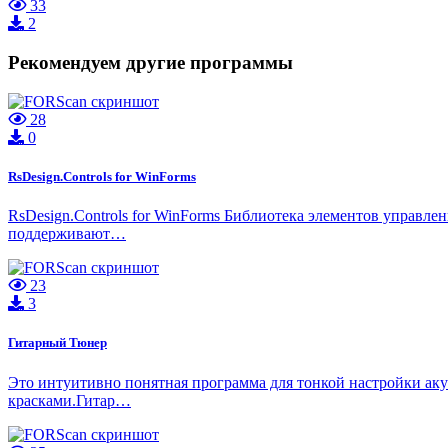
33
2
Рекомендуем другие программы
28
0
RsDesign.Controls for WinForms
RsDesign.Controls for WinForms Библиотека элементов управле
поддерживают…
23
3
Гитарный Тюнер
Это интуитивно понятная программа для тонкой настройки ак
красками.Гитар…