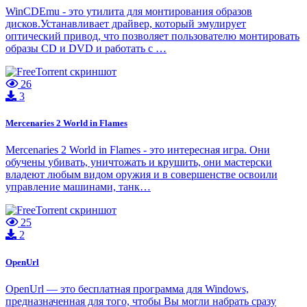
WinCDEmu - это утилита для монтирования образов
дисков.Устанавливает драйвер, который эмулирует
оптический привод, что позволяет пользователю монтировать
образы CD и DVD и работать с …
26
3
Mercenaries 2 World in Flames
Mercenaries 2 World in Flames - это интересная игра. Они
обучены убивать, уничтожать и крушить, они мастерски
владеют любым видом оружия и в совершенстве освоили
управление машинами, танк…
25
2
OpenUrl
OpenUrl — это бесплатная программа для Windows,
предназначенная для того, чтобы Вы могли набрать сразу