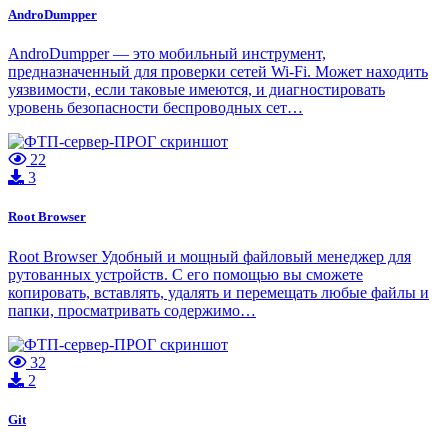
AndroDumpper
AndroDumpper — это мобильный инструмент,
предназначенный для проверки сетей Wi-Fi. Может находить
уязвимости, если таковые имеются, и диагностировать
уровень безопасности беспроводных сет…
22
3
Root Browser
Root Browser Удобный и мощный файловый менеджер для
рутованных устройств. С его помощью вы сможете
копировать, вставлять, удалять и перемещать любые файлы и
папки, просматривать содержимо…
32
2
Git