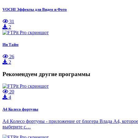
VOCHI Эффекты для Видео и Фото
31
2
Ин Тайм
26
2
Рекомендуем другие программы
20
4
А4 Колесо фортуны
А4 Колесо фортуны - приложение от блогера Влада А4, которо
выберите с…