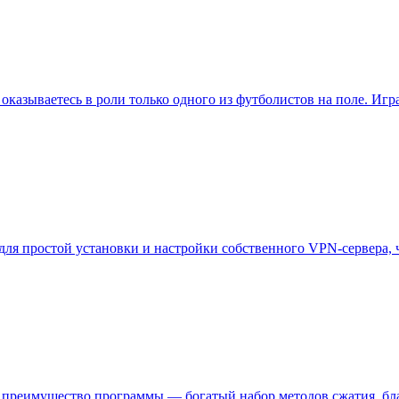
вы оказываетесь в роли только одного из футболистов на поле. Иг
 для простой установки и настройки собственного VPN-сервера,
 преимущество программы — богатый набор методов сжатия, бла