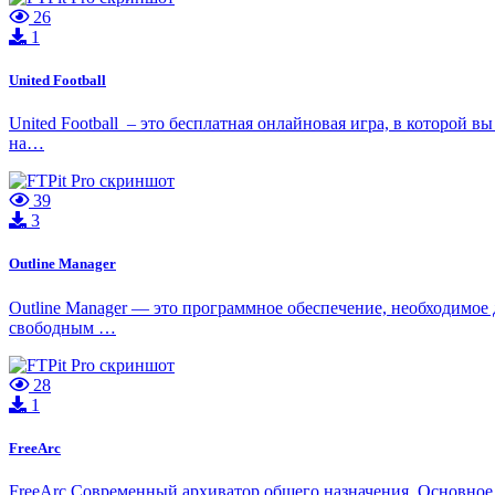
26
1
United Football
United Football – это бесплатная онлайновая игра, в которой 
на…
39
3
Outline Manager
Outline Manager — это программное обеспечение, необходимое
свободным …
28
1
FreeArc
FreeArc Современный архиватор общего назначения. Основное