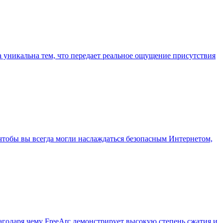
ра уникальна тем, что передает реальное ощущение присутствия
 чтобы вы всегда могли наслаждаться безопасным Интернетом,
годаря чему FreeArc демонстрирует высокую степень сжатия и