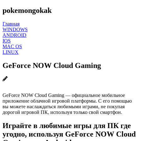
pokemongokak
Главная
WINDOWS
ANDROID
IOS
MAC OS
LINUX
GeForce NOW Cloud Gaming
GeForce NOW Cloud Gaming — официальное мобильное
приложение облачной игровой платформы. С его помощью
вы можете наслаждаться любимыми играми, не покупая
дорогой игровой ПК, используя только свой смартфон.
Играйте в любимые игры для ПК где
угодно, используя GeForce NOW Cloud