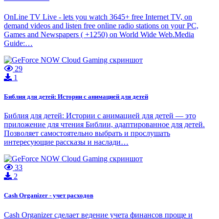
OnLine TV Live - lets you watch 3645+ free Internet TV, on
demand videos and listen free online radio stations on your PC,
Games and Newspapers ( +1250) on World Wide Web.Media
Guide:…
29
1
Библия для детей: Истории с анимацией для детей
Библия для детей: Истории с анимацией для детей — это
приложение для чтения Библии, адаптированное для детей.
Позволяет самостоятельно выбрать и прослушать
интересующие рассказы и наслади…
33
2
Cash Organizer - учет расходов
Cash Organizer сделает ведение учета финансов проще и