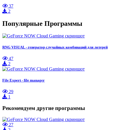
37
2
Популярные Программы
RNG VISUAL - генератор случайных комбинаций для лотерей
47
2
File Expert - file manager
29
1
Рекомендуем другие программы
27
2