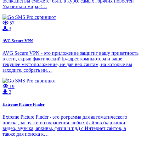
tochka.net вы сможете: быть в курсе самых горячих новостей
Украины и мира;<…
57
3
AVG Secure VPN
AVG Secure VPN - это приложение защитит вашу приватность
в сети, скрыв фактический ip-адрес компьютера и ваше
текущее местоположение, не дав веб-сайтам, на которые вы
заходите, собрать ин…
19
2
Extreme Picture Finder
Extreme Picture Finder - это рограмма для автоматического
поиска, загрузки и сохранения любых файлов (картинки,
видео, музыка, архивы, флэш и т.д.) с Интернет сайтов, а
также для поиска к…