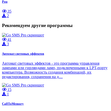
Pou
35
2
Рекомендуем другие программы
41
3
Автомат световых эффектов
Автомат световых эффектов - это программа управления
лампами или гирляндами ламп, подключенными к LPT-порту
компьютера. Возможность создания комбинаций, их
редактирования, сохранения на д…
15
1
CallToMemory