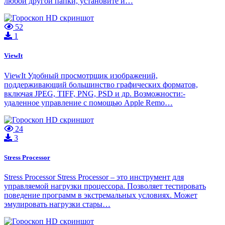
любой другой папки, установите и…
52
1
ViewIt
ViewIt Удобный просмотрщик изображений,
поддерживающий большинство графических форматов,
включая JPEG, TIFF, PNG, PSD и др. Возможности:-
удаленное управление с помощью Apple Remo…
24
3
Stress Processor
Stress Processor Stress Processor – это инструмент для
управляемой нагрузки процессора. Позволяет тестировать
поведение программ в экстремальных условиях. Может
эмулировать нагрузки стары…