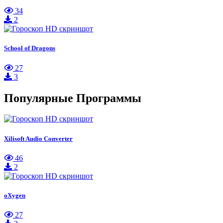
34
2
School of Dragons
27
3
Популярные Программы
Xilisoft Audio Converter
46
2
oXygen
27