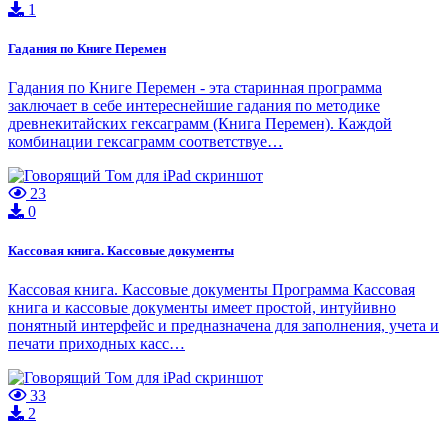
1
Гадания по Книге Перемен
Гадания по Книге Перемен - эта старинная программа
заключает в себе интереснейшие гадания по методике
древнекитайских гексаграмм (Книга Перемен). Каждой
комбинации гексаграмм соответствуе…
23
0
Кассовая книга. Кассовые документы
Кассовая книга. Кассовые документы Программа Кассовая
книга и кассовые документы имеет простой, интуйивно
понятный интерфейс и предназначена для заполнения, учета и
печати приходных касс…
33
2