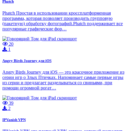
Phatch
Phatch Простая в использовании кроссплатформенная
программа, которая позволяет производить групповую
(пакетную) обработку фотографий.Phatch поддерживает все
популярные графические фор…
20
1
Angry Birds Journey для iOS
Angry Birds Journey для iOS — это красочное приложение из
серии игр о Злых Птичках. Напоминает самые первые игры
из серии и предлагает разделываться со свиньями, при
помощи огромной рогат…
39
2
IPVanish VPN