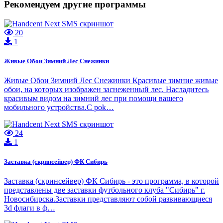
Рекомендуем другие программы
20
1
Живые Обои Зимний Лес Снежинки
Живые Обои Зимний Лес Снежинки Красивые зимние живые
обои, на которых изображен заснеженный лес. Насладитесь
красивым видом на зимний лес при помощи вашего
мобильного устройства.С pok…
24
1
Заставка (скринсейвер) ФК Сибирь
Заставка (скринсейвер) ФК Сибирь - это программа, в которой
представлены две заставки футбольного клуба "Сибирь" г.
Новосибирска.Заставки представляют собой развивающиеся
3d флаги в ф…