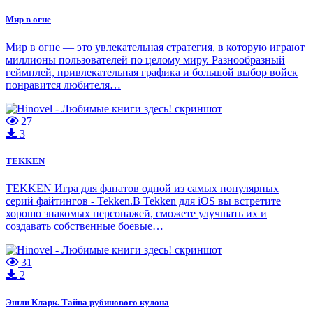
Мир в огне
Мир в огне — это увлекательная стратегия, в которую играют
миллионы пользователей по целому миру. Разнообразный
геймплей, привлекательная графика и большой выбор войск
понравится любителя…
27
3
TEKKEN
TEKKEN Игра для фанатов одной из самых популярных
серий файтингов - Tekken.В Tekken для iOS вы встретите
хорошо знакомых персонажей, сможете улучшать их и
создавать собственные боевые…
31
2
Эшли Кларк. Тайна рубинового кулона