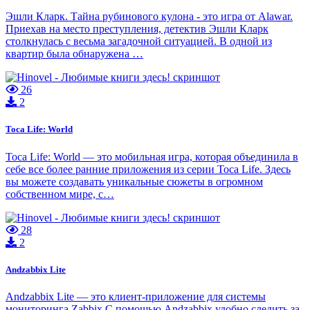
Эшли Кларк. Тайна рубинового кулона - это игра от Alawar.
Приехав на место преступления, детектив Эшли Кларк
столкнулась с весьма загадочной ситуацией. В одной из
квартир была обнаружена …
26
2
Toca Life: World
Toca Life: World — это мобильная игра, которая объединила в
себе все более ранние приложения из серии Toca Life. Здесь
вы можете создавать уникальные сюжеты в огромном
собственном мире, с…
28
2
Andzabbix Lite
Andzabbix Lite — это клиент-приложение для системы
мониторинга Zabbix.С помощью Andzabbix удобно следить за