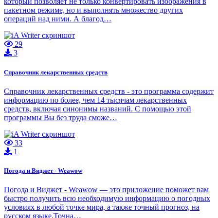
который позволяет не только конвертировать изображения в
пакетном режиме, но и выполнять множество других
операций над ними. А благод…
29
3
Справочник лекарственных средств
Справочник лекарственных средств - это программа содержит
информацию по более, чем 14 тысячам лекарственных
средств, включая синонимы названий. С помощью этой
программы Вы без труда сможе…
33
1
Погода и Виджет - Weawow
Погода и Виджет - Weawow — это приложение поможет вам
быстро получить всю необходимую информацию о погодных
условиях в любой точке мира, а также точный прогноз, на
русском языке.Точна…