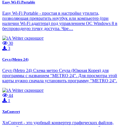
Easy Wi-Fi Portable
Easy Wi-Fi Portable - простая в настройке утилита,
позволяющая превратить ноутбук или компьютер (при
наличии Wi-Fi адаптера) под управлением ОС Windows 8 в
беспроводную точку доступа. Чре…
30
3
Сеул (Metro 24)
Сеул (Metro 24) Схема метро Сеула (Южная Корея) для
программы с названием "METRO 24". Для просмотра этой
карты нужно сначала установить программу "METRO 24".
44
1
XnConvert
XnConvert - это удобный конвертер графических файлов,