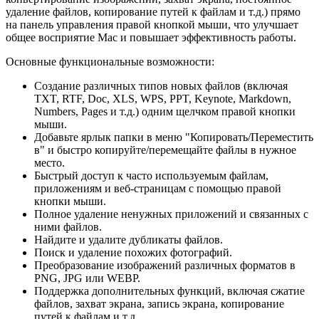
удаление файлов, копирование путей к файлам и т.д.) прямо
на панель управления правой кнопкой мыши, что улучшает
общее восприятие Mac и повышает эффективность работы.
Основные функциональные возможности:
Создание различных типов новых файлов (включая
TXT, RTF, Doc, XLS, WPS, PPT, Keynote, Markdown,
Numbers, Pages и т.д.) одним щелчком правой кнопки
мыши.
Добавьте ярлык папки в меню "Копировать/Переместить
в" и быстро копируйте/перемещайте файлы в нужное
место.
Быстрый доступ к часто используемым файлам,
приложениям и веб-страницам с помощью правой
кнопки мыши.
Полное удаление ненужных приложений и связанных с
ними файлов.
Найдите и удалите дубликаты файлов.
Поиск и удаление похожих фотографий.
Преобразование изображений различных форматов в
PNG, JPG или WEBP.
Поддержка дополнительных функций, включая сжатие
файлов, захват экрана, запись экрана, копирование
путей к файлам и т.д.