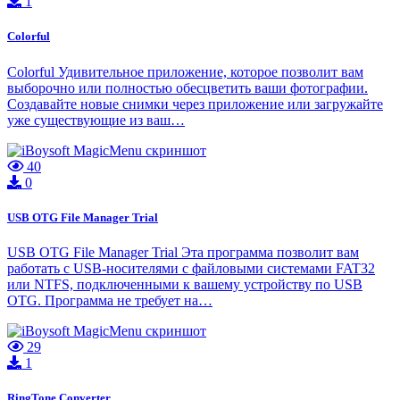
1
Colorful
Colorful Удивительное приложение, которое позволит вам
выборочно или полностью обесцветить ваши фотографии.
Создавайте новые снимки через приложение или загружайте
уже существующие из ваш…
40
0
USB OTG File Manager Trial
USB OTG File Manager Trial Эта программа позволит вам
работать с USB-носителями с файловыми системами FAT32
или NTFS, подключенными к вашему устройству по USB
OTG. Программа не требует на…
29
1
RingTone Converter