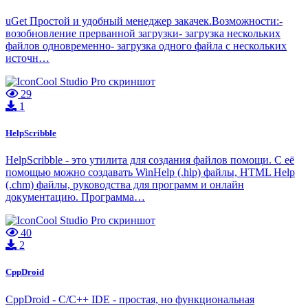
uGet Простой и удобный менеджер закачек.Возможности:-
возобновление прерванной загрузки- загрузка нескольких
файлов одновременно- загрузка одного файла с нескольких
источн…
29
1
HelpScribble
HelpScribble - это утилита для создания файлов помощи. С её
помощью можно создавать WinHelp (.hlp) файлы, HTML Help
(.chm) файлы, руководства для программ и онлайн
документацию. Программа…
40
2
CppDroid
CppDroid - C/C++ IDE - простая, но функциональная