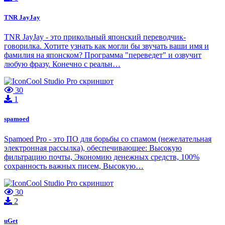
TNR JayJay
TNR JayJay - это прикольный японский переводчик-
говорилка. Хотите узнать как могли бы звучать ваши имя и
фамилия на японском? Программа "переведет" и озвучит
любую фразу. Конечно с реальн…
30
1
spamoed
Spamoed Pro - это ПО для борьбы со спамом (нежелательная
электронная рассылка), обеспечивающее: Высокую
фильтрацию почты, Экономию денежных средств, 100%
сохранность важных писем, Высокую…
30
2
uGet